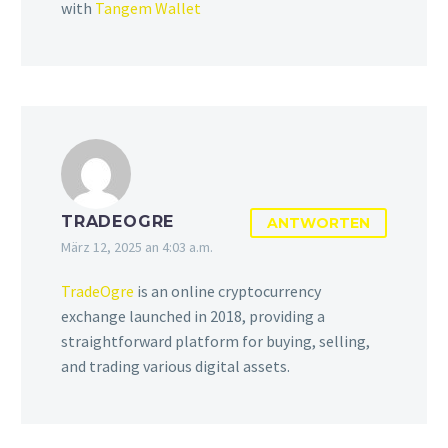
with
Tangem Wallet
Herbstferien
wenn ihr euch fit…
donnerstags statt!
Bitte beachtet die
temporäre Änderung des
Kinder- und
Jugendtrainings! In den
Herbstferien findet es
immer donnerstags,
statt dienstags statt!
TRADEOGRE
ANTWORTEN
März 12, 2025 an 4:03 a.m.
TradeOgre
is an online cryptocurrency
exchange launched in 2018, providing a
straightforward platform for buying, selling,
and trading various digital assets.