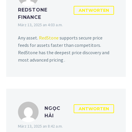
REDSTONE
ANTWORTEN
FINANCE
März 13, 2025 an 4:03 a.m.
Any asset.
RedStone
supports secure price
feeds for assets faster than competitors.
RedStone has the deepest price discovery and
most advanced pricing .
NGỌC
ANTWORTEN
HẢI
März 13, 2025 an 8:42 a.m.