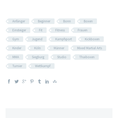
Anfänger
Beginner
Bonn
Boxen
Einsteiger
Fit
Fitness
Frauen
Gym
Jugend
Kampfsport
Kickboxen
Kinder
Köln
Männer
Mixed Martial Arts
MMA
Siegburg
Studio
Thaiboxen
Turnier
Wettkampf