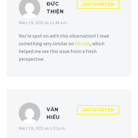
ĐỨC
ANTWORTEN
THIỆN
März 19, 2025 an 11:48 a.m.
You’re spot on with this observation! I read
something very similar on
hitclub
, which
helped me see this issue from a fresh
perspective.
VĂN
ANTWORTEN
HIẾU
März 19, 2025 an 1:52 p.m.