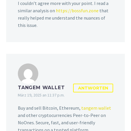
I couldn’t agree more with your point. I read a
similar analysis on
https://bossfun.zone
that
really helped me understand the nuances of
this issue.
TANGEM WALLET
ANTWORTEN
März 19, 2025 an 11:37 p.m.
Buy and sell Bitcoin, Ethereum,
tangem wallet
and other cryptocurrencies Peer-to-Peer on
NoOnes. Secure, fast, and user-friendly
transactions on a trusted platform.