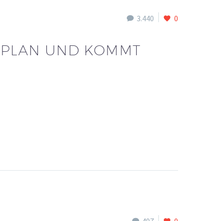
3.440
0
RSPLAN UND KOMMT
497
0